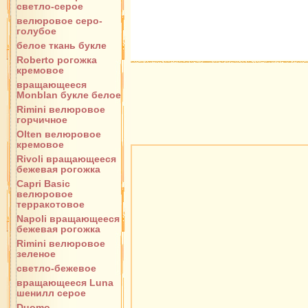
светло-серое
велюровое серо-
голубое
белое ткань букле
Roberto рогожка
кремовое
вращающееся
Monblan букле белое
Rimini велюровое
горчичное
Olten велюровое
кремовое
Rivoli вращающееся
бежевая рогожка
Capri Basic
велюровое
терракотовое
Napoli вращающееся
бежевая рогожка
Rimini велюровое
зеленое
светло-бежевое
вращающееся Luna
шенилл серое
Duomo