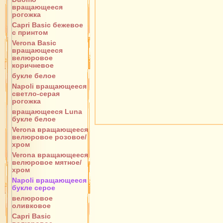
вращающееся
рогожка
Capri Basic бежевое
с принтом
Verona Basic
вращающееся
велюровое
коричневое
букле белое
Napoli вращающееся
светло-серая
рогожка
вращающееся Luna
букле белое
Verona вращающееся
велюровое розовое/
хром
Verona вращающееся
велюровое мятное/
хром
Napoli вращающееся
букле серое
велюровое
оливковое
Capri Basic