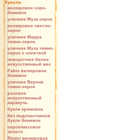
Кресла
велюровое серо-
бежевое
уличное Муза серое
велюровое светло-
серое
уличное Марра
темно-серое
уличное Муза темно-
серое с оплеткой
поворотное белое
искусственный мех
Fabio велюровое
бежевое
уличное Верона
темно-серое
розовое
искусственный
каракуль
букле кремовое
без подлокотников
букле бежевое
серое/матовое
золото
Rimini велюровое