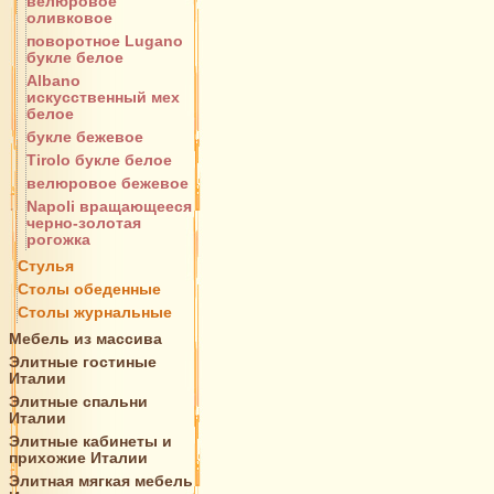
велюровое
оливковое
поворотное Lugano
букле белое
Albano
искусственный мех
белое
букле бежевое
Tirolo букле белое
велюровое бежевое
Napoli вращающееся
черно-золотая
рогожка
Стулья
Столы обеденные
Столы журнальные
Мебель из массива
Элитные гостиные
Италии
Элитные спальни
Италии
Элитные кабинеты и
прихожие Италии
Элитная мягкая мебель