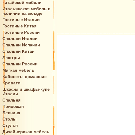
китайской мебели
Итальянская мебель в
наличии на складе
Гостиные Италии
Гостиные Китая
Гостиные России
Спальни Италии
Спальни Испании
Спальни Китай
Люстры
Спальни России
Мягкая мебель
Кабинеты домашние
Кровати
Шкафы и шкафы-купе
Италии
Спальня
Прихожая
Лепнина
Столы
Стулья
Дизайнерская мебель