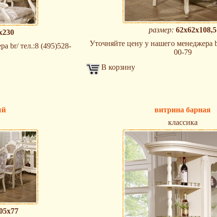
размер:
62х62х108,5
х230
Уточняйте цену у нашего менеджера br
 br/ тел.:8 (495)528-
00-79
В корзину
ый
витрина барная
классика
05х77