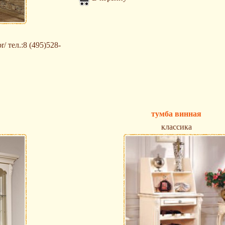
/ тел.:8 (495)528-
тумба винная
классика