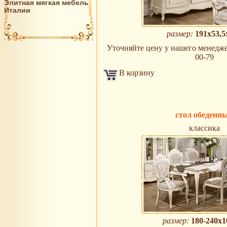
Элитная мягкая мебель
Италии
размер:
191х53,5
Уточняйте цену у нашего менеджера
00-79
В корзину
стол обеденн
классика
размер:
180-240х1