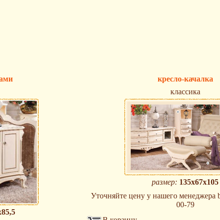
ками
кресло-качалка
классика
размер:
135х67х105
Уточняйте цену у нашего менеджера br
00-79
х85,5
В корзину