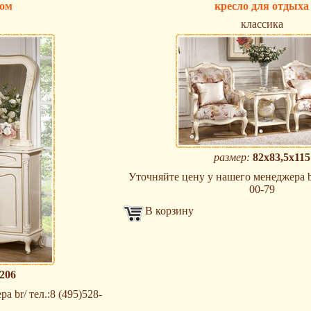
лом
кресло для отдыха
классика
размер:
82х83,5х115
Уточняйте цену у нашего менеджера br
00-79
В корзину
206
 br/ тел.:8 (495)528-