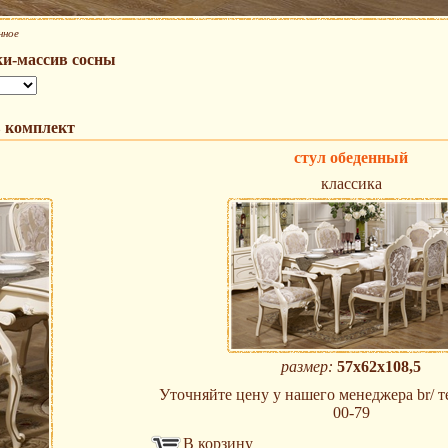
нное
и-массив сосны
 комплект
стул обеденный
классика
размер:
57х62х108,5
Уточняйте цену у нашего менеджера br/ те
00-79
В корзину