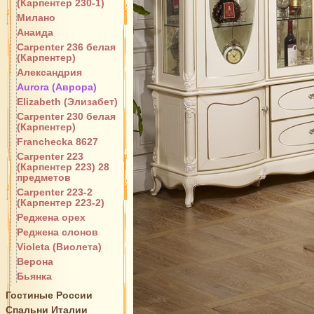
(Карпентер 230-1)
Милано
Анаида
Carpenter 236 белая
(Карпентер)
Александрия
Aurora (Аврора)
Elizabeth (Элизабет)
Carpenter 230 белая
(Карпентер)
Franchecka 8627
Carpenter 223
(Карпентер 223) 28
предметов
Carpenter 223-2
(Карпентер 223-2)
Реджена орех
Реджена слонов
Violeta (Виолета)
Верона
Бьянка
Гостиные России
Спальни Италии