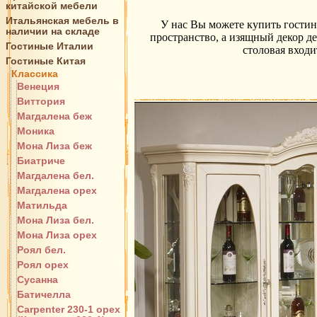
китайской мебели
Итальянская мебель в
У нас Вы можете купить гостин
наличии на складе
пространство, а изящный декор де
Гостиные Италии
столовая входи
Гостиные Китая
Классика
Венеция
Виттория
Магдалена беж
Моника
Мона Лиза беж
Биатриче
Магдалена бел.
Магдалена орех
Матильда
Мона Лиза бел.
Мона Лиза орех
Роял бел.
Роял орех
Сусанна
Батичелла
Carpenter 230-1 орех