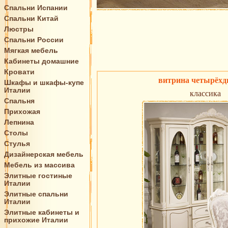
Спальни Испании
Спальни Китай
Люстры
Спальни России
Мягкая мебель
Кабинеты домашние
Кровати
витрина четырёхд
Шкафы и шкафы-купе
Италии
классика
Спальня
Прихожая
Лепнина
Столы
Стулья
Дизайнерская мебель
Мебель из массива
Элитные гостиные
Италии
Элитные спальни
Италии
Элитные кабинеты и
прихожие Италии