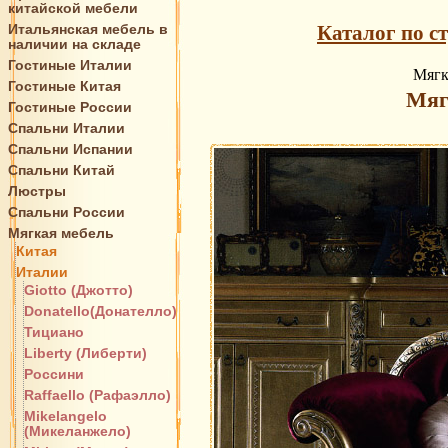
китайской мебели
Итальянская мебель в
Каталог по с
наличии на складе
Гостиные Италии
Мягк
Гостиные Китая
Мяг
Гостиные России
Спальни Италии
Спальни Испании
Спальни Китай
Люстры
Спальни России
Мягкая мебель
Китая
Италии
Giotto (Джотто)
Donatello(Донателло)
Тициано
Liberty (Либерти)
Россини
Raffaello (Рафаэлло)
Mikelangelo
(Микеланжело)