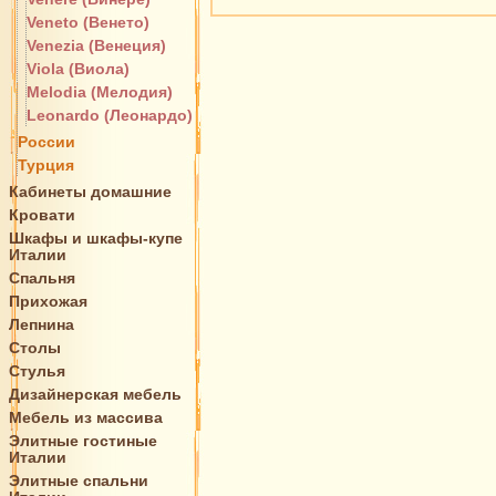
Veneto (Венето)
Venezia (Венеция)
Viola (Виола)
Melodia (Мелодия)
Leonardo (Леонардо)
России
Турция
Кабинеты домашние
Кровати
Шкафы и шкафы-купе
Италии
Спальня
Прихожая
Лепнина
Столы
Стулья
Дизайнерская мебель
Мебель из массива
Элитные гостиные
Италии
Элитные спальни