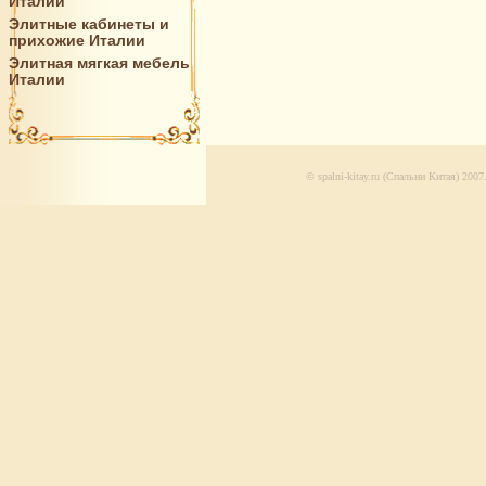
Италии
Элитные кабинеты и
прихожие Италии
Элитная мягкая мебель
Италии
© spalni-kitay.ru (Спальни Китая) 20