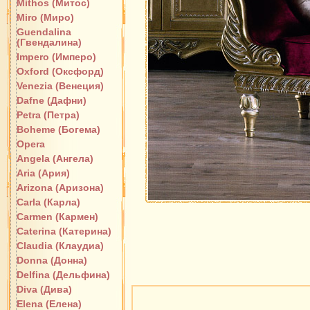
Mithos (Митос)
Miro (Миро)
Guendalina
(Гвендалина)
Impero (Имперо)
Oxford (Оксфорд)
Venezia (Венеция)
Dafne (Дафни)
Petra (Петра)
Boheme (Богема)
Opera
Angela (Ангела)
Aria (Ария)
Arizona (Аризона)
Carla (Карла)
Carmen (Кармен)
Caterina (Катерина)
Claudia (Клаудиа)
Donna (Донна)
Delfina (Дельфина)
Diva (Дива)
Elena (Елена)