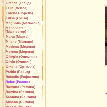
Grande (Гранд)
Leila (Лейла)
Lorena (Лорена)
Luisa (Луиза)
Magnolia (Магнолия)
Manchester
(Манчестер)
Marta (Марта)
Milano (Милано)
Modena (Модена)
Morena (Морена)
Olimpia (Олимпия)
Olivia (Оливия)
Ornella (Орнелла)
Paride (Парид)
Rafaella (Рафаэлла)
Relax (Релакс)
Romano (Романо)
Romina (Ромина)
Santana (Сантана)
Simona (Симона)
Venere (Винере)