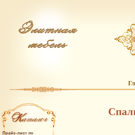
Г
Спал
Прайс-лист по