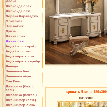
Илона
Джоконда орех
Джоконда беж.
Лорена Караваджо
Монализа
Элиза-беж.
Луиза
Джина орех
Джина беж.
Аида бел.с серебр.
Аида бел.с зол.
Аида чёрн. с зол.
Аида чёрн. с серебр.
Денада
Пенелопа бел.
Пенелопа чёрн.
Сан Ремо
Джессика (беж. с
зол.)
кровать Джина 180х200
Джессика (бежев.)
классика
Дженнифер (беж.)
Дженнифер люкс