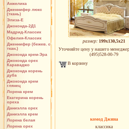
Анжелика
Дженнифер люкс
(ткань)
Элиза-Е
Джоконда-2Д1
Мадрид-Классик
Офелия-Классик
размер:
199х130,5х21
Дженнифер (бежев. с
ткан.)
Уточняйте цену у нашего менеджера 
(495)528-00-79
Джоконда крем-Эра
Джоконда орех
В корзину
Караваджо
Джоконда корень
дуба
Джоконда крем
глянец
Лорена крем
Екатерина корень
ореха
Даниэлла орех
Даниэлла крем
комод Джина
Лорена белая
Лорена орех
классика