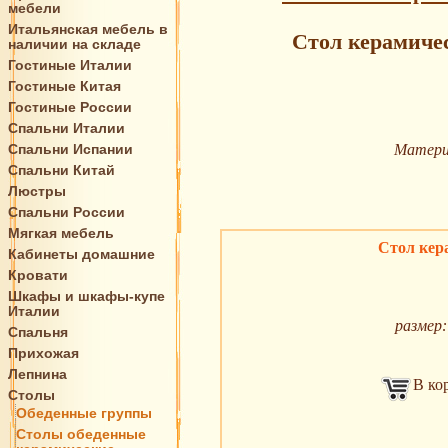
мебели
Итальянская мебель в
Стол керамиче
наличии на складе
Гостиные Италии
Гостиные Китая
Гостиные России
Спальни Италии
Спальни Испании
Матери
Спальни Китай
Люстры
Спальни России
Мягкая мебель
Стол кер
Кабинеты домашние
Кровати
Шкафы и шкафы-купе
Италии
размер:
Спальня
Прихожая
Лепнина
В ко
Столы
Обеденные группы
Столы обеденные