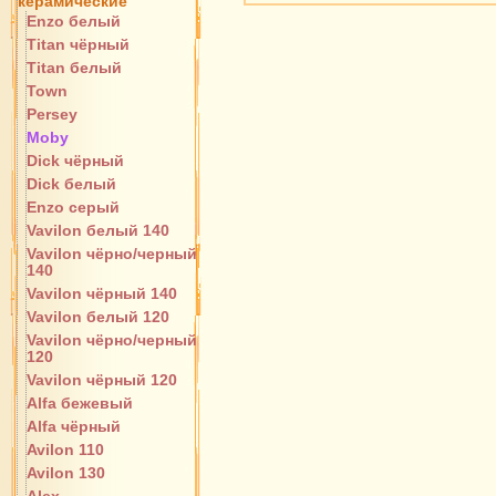
керамические
Enzo белый
Titan чёрный
Titan белый
Town
Persey
Moby
Dick чёрный
Dick белый
Enzo серый
Vavilon белый 140
Vavilon чёрно/черный
140
Vavilon чёрный 140
Vavilon белый 120
Vavilon чёрно/черный
120
Vavilon чёрный 120
Alfa бежевый
Alfa чёрный
Avilon 110
Avilon 130