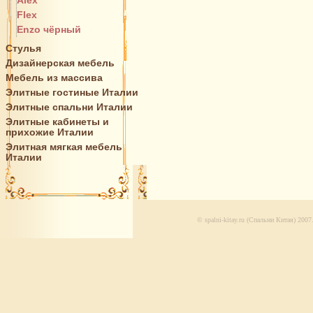
Alex
Flex
Enzo чёрный
Стулья
Дизайнерская мебель
Мебель из массива
Элитные гостиные Италии
Элитные спальни Италии
Элитные кабинеты и
прихожие Италии
Элитная мягкая мебель
Италии
© spalni-kitay.ru (Спальни Китая) 200