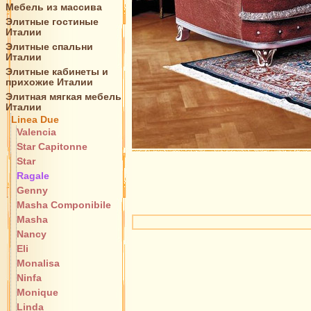
Мебель из массива
Элитные гостиные
Италии
Элитные спальни
Италии
Элитные кабинеты и
прихожие Италии
Элитная мягкая мебель
Италии
Linea Due
Valencia
Star Capitonne
Star
Ragale
Genny
Masha Componibile
Masha
Nancy
Eli
Monalisa
Ninfa
Monique
Linda