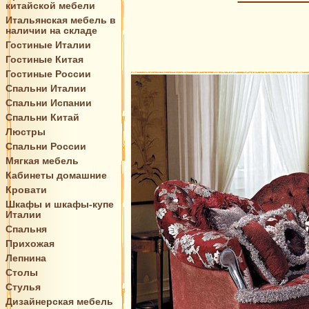
китайской мебели
Итальянская мебель в
наличии на складе
Гостиные Италии
Гостиные Китая
Гостиные России
Спальни Италии
Спальни Испании
Спальни Китай
Люстры
Спальни России
Мягкая мебель
Кабинеты домашние
Кровати
Шкафы и шкафы-купе
Италии
Спальня
Прихожая
Лепнина
Столы
Стулья
Дизайнерская мебель