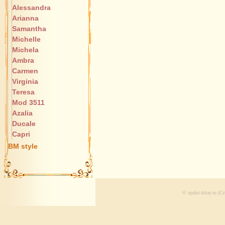
Alessandra
Arianna
Samantha
Michelle
Michela
Ambra
Carmen
Virginia
Teresa
Mod 3511
Azalia
Ducale
Capri
BM style
© spalni-kitay.ru (