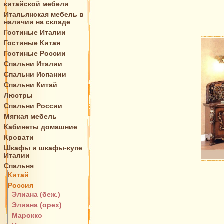
китайской мебели
Итальянская мебель в
наличии на складе
Гостиные Италии
Гостиные Китая
Гостиные России
Спальни Италии
Спальни Испании
Спальни Китай
Люстры
Спальни России
Мягкая мебель
Кабинеты домашние
Кровати
Шкафы и шкафы-купе
Италии
Спальня
Китай
Россия
Элиана (беж.)
Элиана (орех)
Марокко