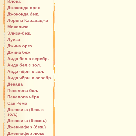
Илона
Джоконда орех
Джоконда беж.
Лорена Караваджо
Монализа
Элиза-беж.
Луиза
Джина орех
Джина беж.
Аида бел.с серебр.
Аида бел.с зол.
Аида чёрн. с зол.
Аида чёрн. с серебр.
Денада
Пенелопа бел.
Пенелопа чёрн.
Сан Ремо
Джессика (беж. с
зол.)
Джессика (бежев.)
Дженнифер (беж.)
Дженнифер люкс