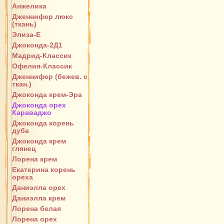
Анжелика
Дженнифер люкс
(ткань)
Элиза-Е
Джоконда-2Д1
Мадрид-Классик
Офелия-Классик
Дженнифер (бежев. с
ткан.)
Джоконда крем-Эра
Джоконда орех
Караваджо
Джоконда корень
дуба
Джоконда крем
глянец
Лорена крем
Екатерина корень
ореха
Даниэлла орех
Даниэлла крем
Лорена белая
Лорена орех