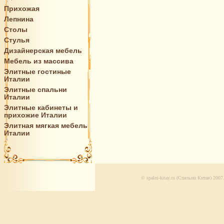
Прихожая
Лепнина
Столы
Стулья
Дизайнерская мебель
Мебель из массива
Элитные гостиные
Италии
Элитные спальни
Италии
Элитные кабинеты и
прихожие Италии
Элитная мягкая мебель
Италии
© spalni-kitay.ru (Спальни Китая) 20