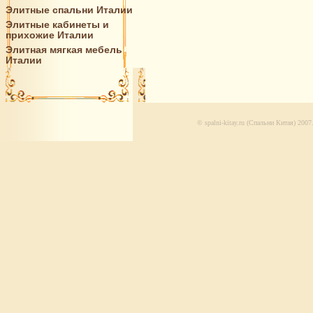
Элитные спальни Италии
Элитные кабинеты и
прихожие Италии
Элитная мягкая мебель
Италии
© spalni-kitay.ru (Спальни Китая) 200