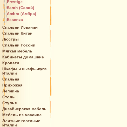
Prestige
Sarah (Сарай)
Ambra (Амбра)
Essenza
Спальни Испании
Спальни Китай
Люстры
Спальни России
Мягкая мебель
Кабинеты домашние
Кровати
Шкафы и шкафы-купе
Италии
Спальня
Прихожая
Лепнина
Столы
Стулья
Дизайнерская мебель
Мебель из массива
Элитные гостиные
Италии