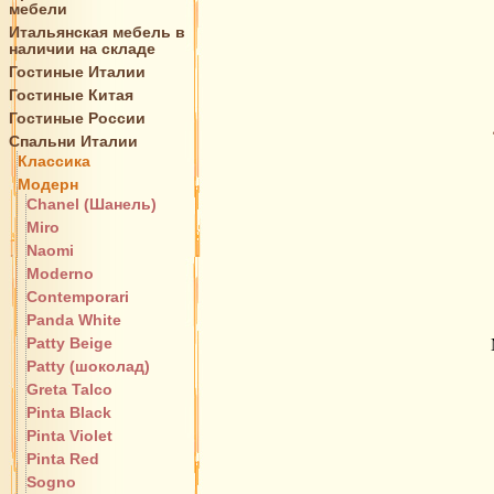
мебели
Итальянская мебель в
наличии на складе
Гостиные Италии
Гостиные Китая
Гостиные России
Спальни Италии
Классика
Модерн
Chanel (Шанель)
Miro
Naomi
Moderno
Contemporari
Panda White
Patty Beige
Patty (шоколад)
Greta Talco
Pinta Black
Pinta Violet
Pinta Red
Sogno