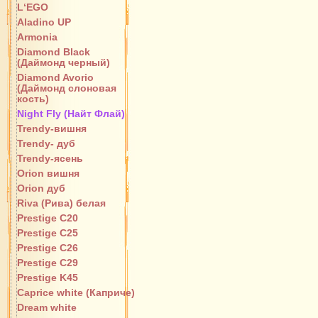
L‘EGO
Aladino UP
Armonia
Diamond Black
(Даймонд черный)
Diamond Avorio
(Даймонд слоновая
кость)
Night Fly (Найт Флай)
Trendy-вишня
Trendy- дуб
Trendy-ясень
Orion вишня
Orion дуб
Riva (Рива) белая
Prestige C20
Prestige C25
Prestige C26
Prestige C29
Prestige K45
Caprice white (Каприче)
Dream white