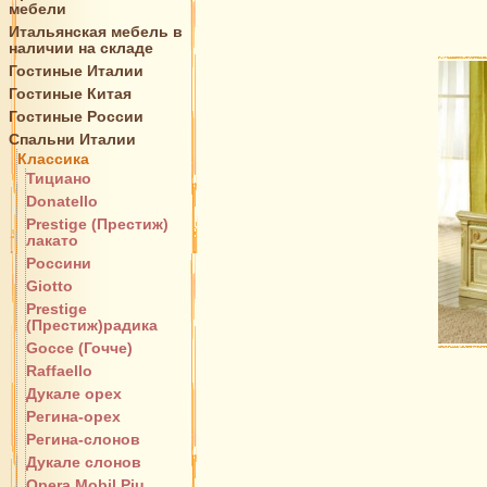
мебели
Итальянская мебель в
наличии на складе
Гостиные Италии
Гостиные Китая
Гостиные России
Спальни Италии
Классика
Тициано
Donatello
Prestige (Престиж)
лакато
Россини
Giotto
Prestige
(Престиж)радика
Gocce (Гочче)
Raffaello
Дукале орех
Регина-орех
Регина-слонов
Дукале слонов
Opera Mobil Piu