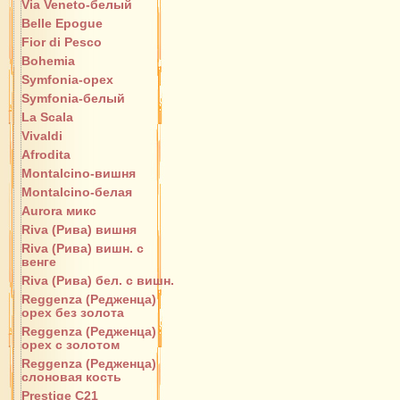
Via Veneto-белый
Belle Epogue
Fior di Pesco
Bohemia
Symfonia-орех
Symfonia-белый
La Scala
Vivaldi
Afrodita
Montalcino-вишня
Montalcino-белая
Aurora микс
Riva (Рива) вишня
Riva (Рива) вишн. с
венге
Riva (Рива) бел. с вишн.
Reggenza (Редженца)
орех без золота
Reggenza (Редженца)
орех с золотом
Reggenza (Редженца)
слоновая кость
Prestige C21