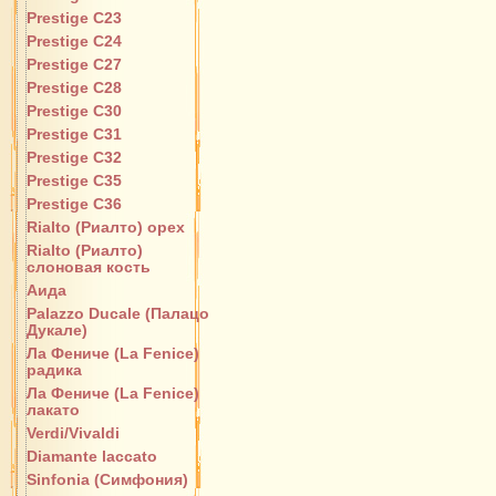
Prestige C23
Prestige C24
Prestige C27
Prestige C28
Prestige C30
Prestige C31
Prestige C32
Prestige C35
Prestige C36
Rialto (Риалто) орех
Rialto (Риалто)
слоновая кость
Аида
Palazzo Ducale (Палацо
Дукале)
Ла Фениче (La Fenice)
радика
Ла Фениче (La Fenice)
лакато
Verdi/Vivaldi
Diamante laccato
Sinfonia (Симфония)