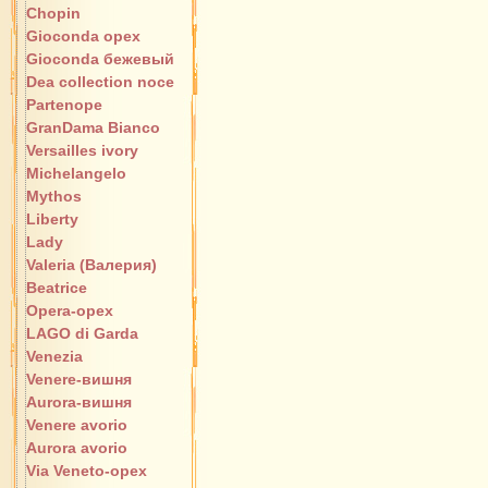
Chopin
Gioconda орех
Gioconda бежевый
Dea collection noce
Partenope
GranDama Bianco
Versailles ivory
Michelangelo
Mythos
Liberty
Lady
Valeria (Валерия)
Beatrice
Opera-орех
LAGO di Garda
Venezia
Venere-вишня
Aurora-вишня
Venere avorio
Aurora avorio
Via Veneto-орех