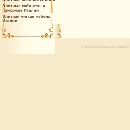
Элитные кабинеты и
прихожие Италии
Элитная мягкая мебель
Италии
© spalni-kitay.ru (Спальни Китая) 200