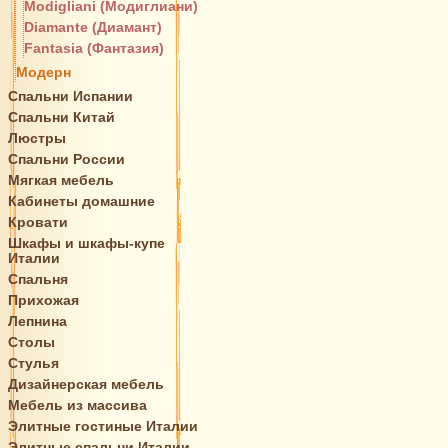
Modigliani (Модиглиани)
Diamante (Диамант)
Fantasia (Фантазия)
Модерн
Спальни Испании
Спальни Китай
Люстры
Спальни России
Мягкая мебель
Кабинеты домашние
Кровати
Шкафы и шкафы-купе
Италии
Спальня
Прихожая
Лепнина
Столы
Стулья
Дизайнерская мебель
Мебель из массива
Элитные гостиные Италии
Элитные спальни Италии