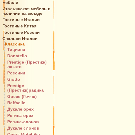
мебели
Итальянская мебель в
наличии на складе
Гостиные Италии
Гостиные Китая
Гостиные России
Спальни Италии
Классика
Тициано
Donatello
Prestige (Престиж)
лакато
Россини
Giotto
Prestige
(Престиж)радика
Gocce (Гочче)
Raffaello
Дукале орех
Регина-орех
Регина-слонов
Дукале слонов
Opera Mobil Piu