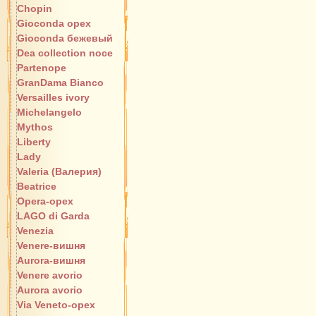
Chopin
Gioconda орех
Gioconda бежевый
Dea collection noce
Partenope
GranDama Bianco
Versailles ivory
Michelangelo
Mythos
Liberty
Lady
Valeria (Валерия)
Beatrice
Opera-орех
LAGO di Garda
Venezia
Venere-вишня
Aurora-вишня
Venere avorio
Aurora avorio
Via Veneto-орех