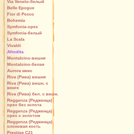
Via Veneto-белый
Belle Epogue
Fior di Pesco
Bohemia
Symfonia-орех
Symfonia-белый
La Scala
Vivaldi
Afrodita
Montalcino-вишня
Montalcino-белая
Aurora микс
Riva (Рива) вишня
Riva (Рива) вишн. с
венге
Riva (Рива) бел. с вишн.
Reggenza (Редженца)
орех без золота
Reggenza (Редженца)
орех с золотом
Reggenza (Редженца)
слоновая кость
Prestige C21