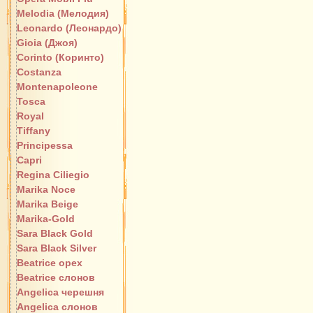
Melodia (Мелодия)
Leonardo (Леонардо)
Gioia (Джоя)
Corinto (Коринто)
Costanza
Montenapoleone
Tosca
Royal
Tiffany
Principessa
Capri
Regina Ciliegio
Marika Noce
Marika Beige
Marika-Gold
Sara Black Gold
Sara Black Silver
Beatrice орех
Beatrice слонов
Angelica черешня
Angelica слонов