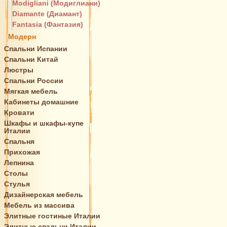
Modigliani (Модиглиани)
Diamante (Диамант)
Fantasia (Фантазия)
Модерн
Спальни Испании
Спальни Китай
Люстры
Спальни России
Мягкая мебель
Кабинеты домашние
Кровати
Шкафы и шкафы-купе
Италии
Спальня
Прихожая
Лепнина
Столы
Стулья
Дизайнерская мебель
Мебель из массива
Элитные гостиные Италии
Элитные спальни Италии