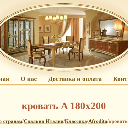
ная
О нас
Доставка и оплата
Конт
кровать A 180х200
о странам
/
Спальни Италии
/
Классика
/
Afrodita
/кровать