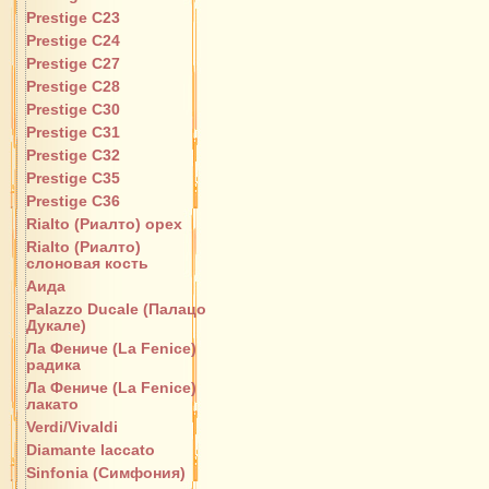
Prestige C23
Prestige C24
Prestige C27
Prestige C28
Prestige C30
Prestige C31
Prestige C32
Prestige C35
Prestige C36
Rialto (Риалто) орех
Rialto (Риалто)
слоновая кость
Аида
Palazzo Ducale (Палацо
Дукале)
Ла Фениче (La Fenice)
радика
Ла Фениче (La Fenice)
лакато
Verdi/Vivaldi
Diamante laccato
Sinfonia (Симфония)