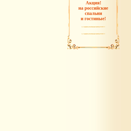
Акция!
на российские
спальни
и гостиные!