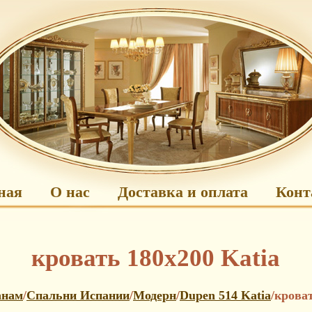
ная
О нас
Доставка и оплата
Конт
кровать 180х200 Katia
анам
/
Спальни Испании
/
Модерн
/
Dupen 514 Katia
/крова