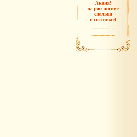
Акция!
на российские
спальни
и гостиные!