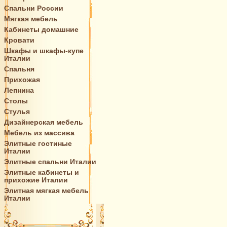
Спальни России
Мягкая мебель
Кабинеты домашние
Кровати
Шкафы и шкафы-купе
Италии
Спальня
Прихожая
Лепнина
Столы
Стулья
Дизайнерская мебель
Мебель из массива
Элитные гостиные
Италии
Элитные спальни Италии
Элитные кабинеты и
прихожие Италии
Элитная мягкая мебель
Италии