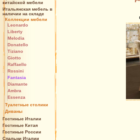
китайской мебели
Итальянская мебель в
наличии на складе
Коллекции мебели
Leonardo
Liberty
Melodia
Donatello
Tiziano
Giotto
Raffaello
Rossini
Fantasia
Diamante
Ambra
Essenza
Туалетные столики
Диваны
Гостиные Италии
Гостиные Китая
Гостиные России
Спальни Италии