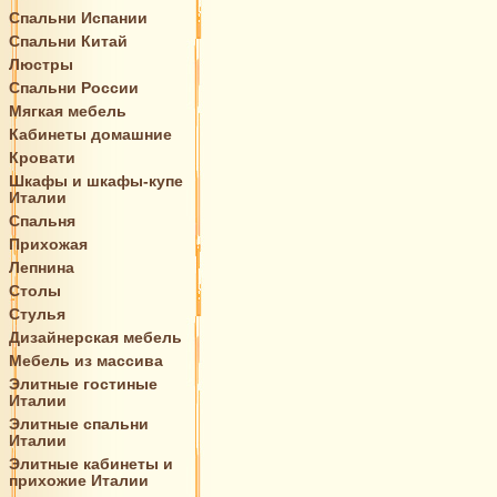
Спальни Испании
Спальни Китай
Люстры
Спальни России
Мягкая мебель
Кабинеты домашние
Кровати
Шкафы и шкафы-купе
Италии
Спальня
Прихожая
Лепнина
Столы
Стулья
Дизайнерская мебель
Мебель из массива
Элитные гостиные
Италии
Элитные спальни
Италии
Элитные кабинеты и
прихожие Италии