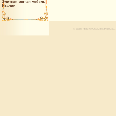
Элитная мягкая мебель
Италии
© spalni-kitay.ru (Спальни Китая) 20