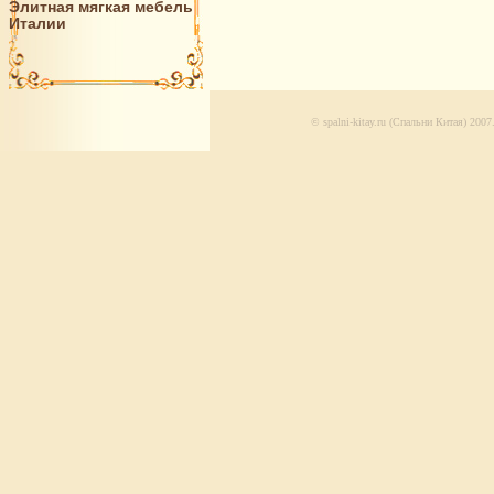
Элитная мягкая мебель
Италии
© spalni-kitay.ru (Спальни Китая) 20