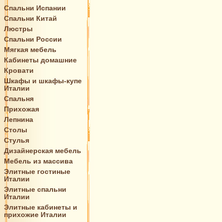
Спальни Испании
Спальни Китай
Люстры
Спальни России
Мягкая мебель
Кабинеты домашние
Кровати
Шкафы и шкафы-купе
Италии
Спальня
Прихожая
Лепнина
Столы
Стулья
Дизайнерская мебель
Мебель из массива
Элитные гостиные
Италии
Элитные спальни
Италии
Элитные кабинеты и
прихожие Италии