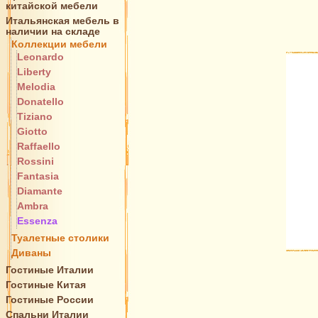
китайской мебели
Итальянская мебель в
наличии на складе
Коллекции мебели
Leonardo
Liberty
Melodia
Donatello
Tiziano
Giotto
Raffaello
Rossini
Fantasia
Diamante
Ambra
Essenza
Туалетные столики
Диваны
Гостиные Италии
Гостиные Китая
Гостиные России
Спальни Италии