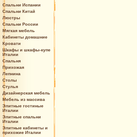
Спальни Испании
Спальни Китай
Люстры
Спальни России
Мягкая мебель
Кабинеты домашние
Кровати
Шкафы и шкафы-купе
Италии
Спальня
Прихожая
Лепнина
Столы
Стулья
Дизайнерская мебель
Мебель из массива
Элитные гостиные
Италии
Элитные спальни
Италии
Элитные кабинеты и
прихожие Италии