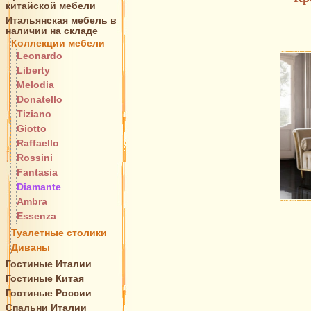
китайской мебели
Итальянская мебель в
наличии на складе
Коллекции мебели
Leonardo
Liberty
Melodia
Donatello
Tiziano
Giotto
Raffaello
Rossini
Fantasia
Diamante
Ambra
Essenza
Туалетные столики
Диваны
Гостиные Италии
Гостиные Китая
Гостиные России
Спальни Италии