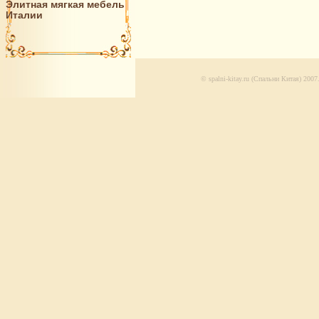
Элитная мягкая мебель
Италии
© spalni-kitay.ru (Спальни Китая) 20