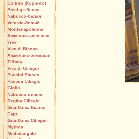
Corinto (Коринто)
Prestige-белая
Nabucco-белая
Venezia-белый
Montenapoleone
Анжелика-черешня
Trevi
Vivaldi Bianco
Анжелика-бежевый
Tiffany
Vivaldi Ciliegio
Puccini Bianco
Puccini Ciliegio
Giglio
Nabucco-вишня
Regina Ciliegio
GranDama Bianco
Capri
GranDama Ciliegio
Mythos
Michelangelo