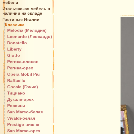
мебели
Итальянская мебель в
наличии на складе
Гостиные Италии
Классика
Melodia (Мелодия)
Leonardo (Леонардо)
Donatello
Liberty
Giotto
Регина-слонов
Регина-орех
Opera Mobil Piu
Raffaello
Goccia (Гочиа)
Тициано
Дукале-орех
Россини
San Marco-белая
Vivaldi-белая
Prestige-вишня
San Marco-орех