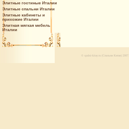
Элитные гостиные Италии
Элитные спальни Италии
Элитные кабинеты и
прихожие Италии
Элитная мягкая мебель
Италии
© spalni-kitay.ru (Спальни Китая) 200