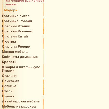
Ла Фениче (La Fenice)
лакато
Модерн
Гостиные Китая
Гостиные России
Спальни Италии
Спальни Испании
Спальни Китай
Люстры
Спальни России
Мягкая мебель
Кабинеты домашние
Кровати
Шкафы и шкафы-купе
Италии
Спальня
Прихожая
Лепнина
Столы
Стулья
Дизайнерская мебель
Мебель из массива