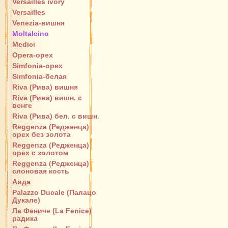
Versailles ivory
Versailles
Venezia-вишня
Moltalcino
Medici
Opera-орех
Simfonia-орех
Simfonia-белая
Riva (Рива) вишня
Riva (Рива) вишн. с
венге
Riva (Рива) бел. с вишн.
Reggenza (Редженца)
орех без золота
Reggenza (Редженца)
орех с золотом
Reggenza (Редженца)
слоновая кость
Аида
Palazzo Ducale (Палацо
Дукале)
Ла Фениче (La Fenice)
радика