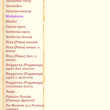
Versailles ivory
Versailles
Venezia-вишня
Moltalcino
Medici
Opera-орех
Simfonia-орех
Simfonia-белая
Riva (Рива) вишня
Riva (Рива) вишн. с
венге
Riva (Рива) бел. с
вишн.
Reggenza (Редженца)
орех без золота
Reggenza (Редженца)
орех с золотом
Reggenza (Редженца)
слоновая кость
Аида
Palazzo Ducale
(Палацо Дукале)
Ла Фениче (La Fenice)
радика