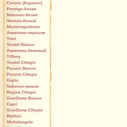
Corinto (Коринто)
Prestige-белая
Nabucco-белая
Venezia-белый
Montenapoleone
Анжелика-черешня
Trevi
Vivaldi Bianco
Анжелика-бежевый
Tiffany
Vivaldi Ciliegio
Puccini Bianco
Puccini Ciliegio
Giglio
Nabucco-вишня
Regina Ciliegio
GranDama Bianco
Capri
GranDama Ciliegio
Mythos
Michelangelo