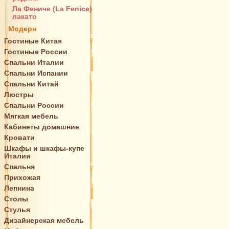
Ла Фениче (La Fenice)
лакато
Модерн
Гостиные Китая
Гостиные России
Спальни Италии
Спальни Испании
Спальни Китай
Люстры
Спальни России
Мягкая мебель
Кабинеты домашние
Кровати
Шкафы и шкафы-купе
Италии
Спальня
Прихожая
Лепнина
Столы
Стулья
Дизайнерская мебель