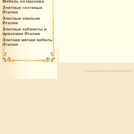
Мебель из массива
Элитные гостиные
Италии
Элитные спальни
Италии
Элитные кабинеты и
прихожие Италии
Элитная мягкая мебель
Италии
© spalni-kitay.ru (Спальни Китая) 200