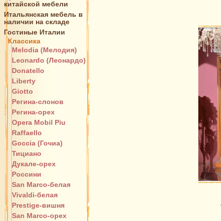
китайской мебели
Итальянская мебель в
наличии на складе
Гостиные Италии
Классика
Melodia (Мелодия)
Leonardo (Леонардо)
Donatello
Liberty
Giotto
Регина-слонов
Регина-орех
Opera Mobil Piu
Raffaello
Goccia (Гочиа)
Тициано
Дукале-орех
Россини
San Marco-белая
Vivaldi-белая
Prestige-вишня
San Marco-орех